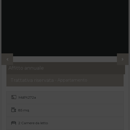
Affitto annuale
Trattativa riservata
- Appartamento
MdPt272a
85 mq.
2 Camere da letto