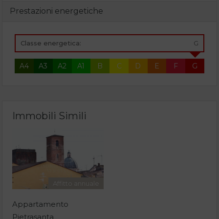
Prestazioni energetiche
Classe energetica:
G
A4
A3
A2
A1
B
C
D
E
F
G
Immobili Simili
Affitto annuale
Appartamento
Pietrasanta