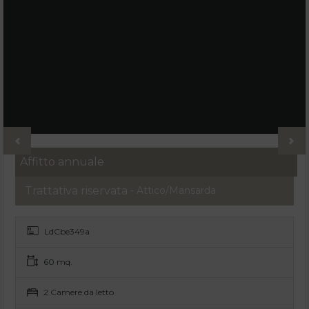
Affitto annuale
Trattativa riservata
- Attico/Mansarda
LdCbe349a
60 mq.
2 Camere da letto