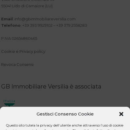
55041 Lido di Camaiore (LU)
Email
:
info@gbimmobiliareversilia.com
Telefono
: +39 393 9929102 – +39 379 2558283
P.IVA 02654860465
Cookie e Privacy policy
Revoca Consensi
GB Immobiliare Versilia è associata
Gestisci Consenso Cookie
Questo sito tutela la privacy dell’utente anche attraverso l’uso di cookie