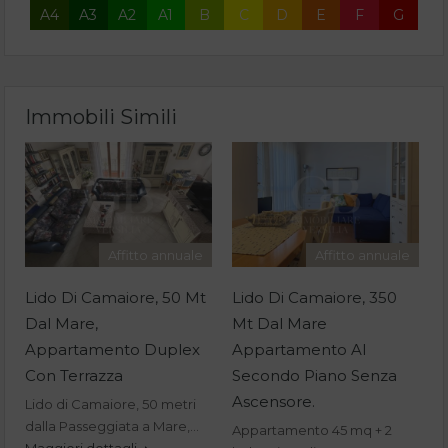
A4
A3
A2
A1
B
C
D
E
F
G
Immobili Simili
Affitto annuale
Affitto annuale
Lido Di Camaiore, 50 Mt
Lido Di Camaiore, 350
Dal Mare,
Mt Dal Mare
Appartamento Duplex
Appartamento Al
Con Terrazza
Secondo Piano Senza
Ascensore.
Lido di Camaiore, 50 metri
dalla Passeggiata a Mare,…
Appartamento 45 mq + 2
Maggiori dettagli