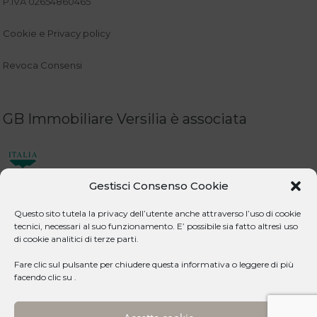
P.IVA 02654860465
Cookie e Privacy policy
Revoca Consensi
GB Immobiliare Versilia è associata
Gestisci Consenso Cookie
Questo sito tutela la privacy dell’utente anche attraverso l’uso di cookie
tecnici, necessari al suo funzionamento. E’ possibile sia fatto altresì uso
di cookie analitici di terze parti.
Lavora Con Noi
Fare clic sul pulsante per chiudere questa informativa o leggere di più
facendo clic su .