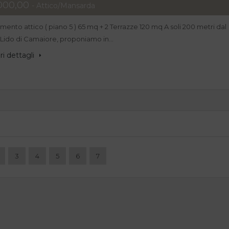
000,00
- Attico/Mansarda
ento attico ( piano 5 ) 65 mq + 2 Terrazze 120 mq A soli 200 metri dal
 Lido di Camaiore, proponiamo in…
i dettagli
3
4
5
6
7