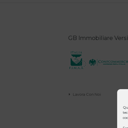
GB Immobiliare Versil
Lavora Con Noi
Que
tec
coo
Far