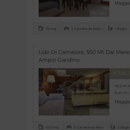
Maggior
Vendita
75 mq.
2 Camere da letto
1 Bagni
Lido Di Camaiore, 550 Mt Dal Mare
Ampio Giardino.
€395.
Appartam
Balconi
Maggior
Vendita
100 mq.
3 Camere da letto
2 Bagn