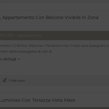
, Appartamento Con Balcone Vivibile In Zona
000,00
- Appartamento
mento ( 1 ) 65 mq + Balcone + Terrazza 9 mq + Posto auto assegnato A
 metri dalla passeggiata di Lido di…
i dettagli
1 Posti auto
o Luminoso Con Terrazza Vista Mare