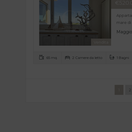
€520.
Appartam
mare di
Maggior
Vendita
65 mq.
2 Camere da letto
1 Bagni
1
2