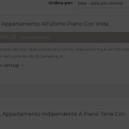
Ordina per:
Data - dalla più recente
, Appartamento All’ultimo Piano Con Vista.
000,00
- Appartamento
mento 80 mq + Balcone tecnico 1,5 mq + Balcone 6 mq A soli 100 met
, nel cuore di Lido di Camaiore, in…
i dettagli
e, Appartamento Indipendente A Piano Terra Con