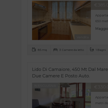
€385.
Appartam
650 met
Maggior
Vendita
85 mq.
3 Camere da letto
1 Bagni
Lido Di Camaiore, 450 Mt Dal Mar
Due Camere E Posto Auto.
IN ESCLUSIVA
€330.
Apparta
metri d