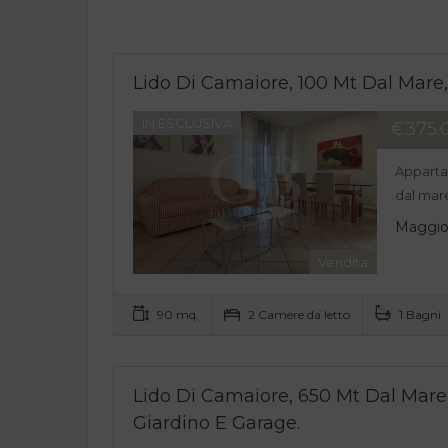
Lido Di Camaiore, 100 Mt Dal Mare
IN ESCLUSIVA
€375.
Apparta
dal mare
Maggior
Vendita
90 mq.
2 Camere da letto
1 Bagni
Lido Di Camaiore, 650 Mt Dal Mar
Giardino E Garage.