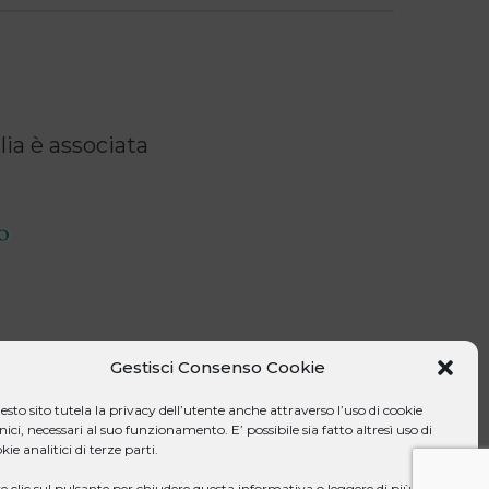
ia è associata
Gestisci Consenso Cookie
sto sito tutela la privacy dell’utente anche attraverso l’uso di cookie
nici, necessari al suo funzionamento. E’ possibile sia fatto altresì uso di
kie analitici di terze parti.
e clic sul pulsante per chiudere questa informativa o leggere di più