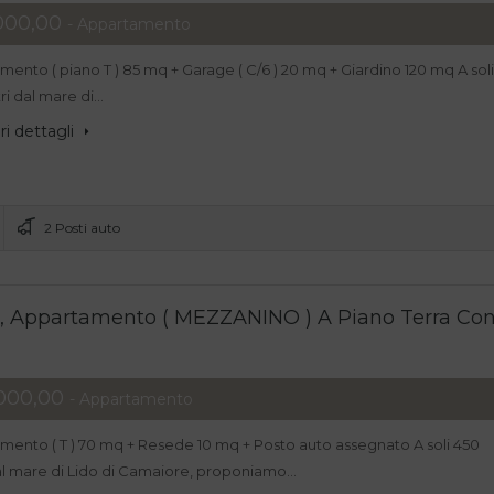
000,00
- Appartamento
ento ( piano T ) 85 mq + Garage ( C/6 ) 20 mq + Giardino 120 mq A soli
ri dal mare di…
i dettagli
2 Posti auto
e, Appartamento ( MEZZANINO ) A Piano Terra Co
000,00
- Appartamento
mento ( T ) 70 mq + Resede 10 mq + Posto auto assegnato A soli 450
al mare di Lido di Camaiore, proponiamo…