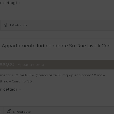
i dettagli
1 Posti auto
, Appartamento Indipendente Su Due Livelli Con
000,00
- Appartamento
ento su 2 livelli ( T – 1 ): piano terra 50 mq – piano primo 50 mq –
 8 mq – Giardino 190…
i dettagli
i
3 Posti auto