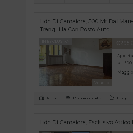
Lido Di Camaiore, 500 Mt Dal Mare
Tranquilla Con Posto Auto.
IN ESCLUSIVA
€295.
Apparta
soli 500
Maggior
Vendita
65 mq.
1 Camere da letto
1 Bagni
Lido Di Camaiore, Esclusivo Attic