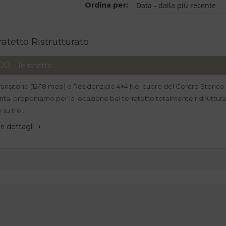
Ordina per:
Data - dalla più recente
ratetto Ristrutturato
,00
- Terratetto
Transitorio (12/18 mesi) o Residenziale 4+4 Nel cuore del Centro Storico 
nta, proponiamo per la locazione bel terratetto totalmente ristruttur
 su tre…
i dettagli