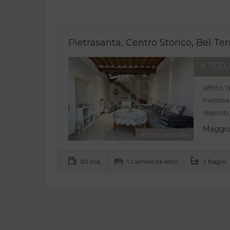
Pietrasanta, Centro Storico, Bel Ter
€700
Affitto 
Pietrasa
disposto
Maggior
Affitto annuale
50 mq.
1 Camere da letto
2 Bagni