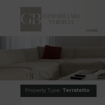
H
HOME
Property Type:
Terratetto