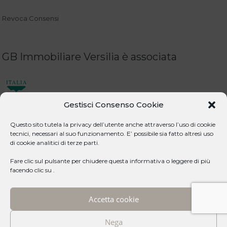
Revoca Consensi
GB Immobiliare Versilia è associata
Gestisci Consenso Cookie
Questo sito tutela la privacy dell’utente anche attraverso l’uso di cookie
tecnici, necessari al suo funzionamento. E’ possibile sia fatto altresì uso
di cookie analitici di terze parti.
Lavora Con Noi
Fare clic sul pulsante per chiudere questa informativa o leggere di più
facendo clic su .
Accetta cookie
© 2021. GB immobiliare Versilia
Nega