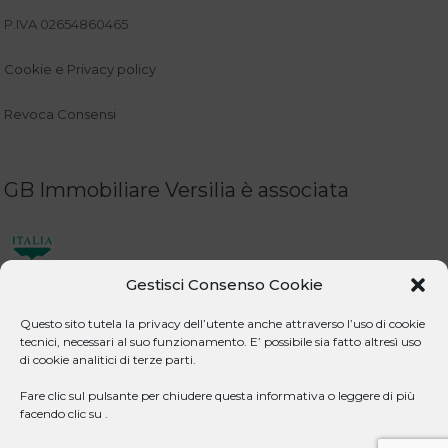
P.IVA 02654860465
Cookie e Privacy policy
Revoca Consensi
GB Immobiliare Versilia è associata
Gestisci Consenso Cookie
Questo sito tutela la privacy dell’utente anche attraverso l’uso di cookie
tecnici, necessari al suo funzionamento. E’ possibile sia fatto altresì uso
di cookie analitici di terze parti.
Lavora Con Noi
Fare clic sul pulsante per chiudere questa informativa o leggere di più
facendo clic su .